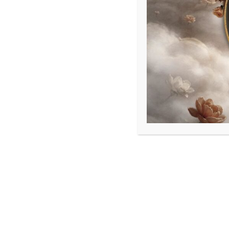
ร.ต.ท.สมนึก ทองศรีเมือง (ดอน 6-0)
ได้ออกตรวจสภาพการจราจรบน
ถนนดอน–สัตพงษ
สามารถสัญจรได้ตามปกติ
พร้อมกันนี้ ได้ติดตามผลการแก้ไข
หลุมลึกบร
ดอนหัวฬ่อให้ดำเนินการแก้ไขในช่วงเช้า
จากการตรวจสอบพบว่า เทศบาลเมืองดอนหัวฬ่อ
เสี่ยงในการเกิดอุบัติเหตุ และเพิ่มความปลอดภัยให้
งานจราจร สภ.ดอนหัวฬ่อ ยังคงติดตาม ตรวจสอบ 
แก้ไขปัญหาด้านการจราจรและสภาพพื้นผิวถนนให
“พบปัญหา เร่งประสาน ติดตามจนแล้วเสร็จ เพ