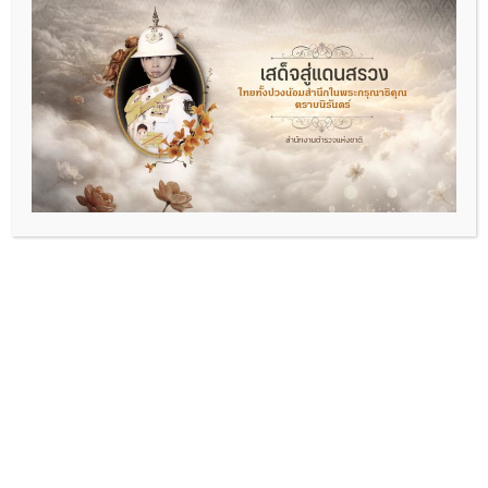
พ.ต.อ.พัฒนา รอบรู้
ผกก.สภ.ดอนหัวฬ่อ
06-2693-5469