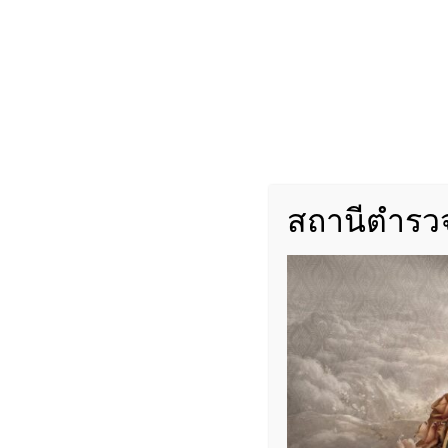
สถานีตำรวจ