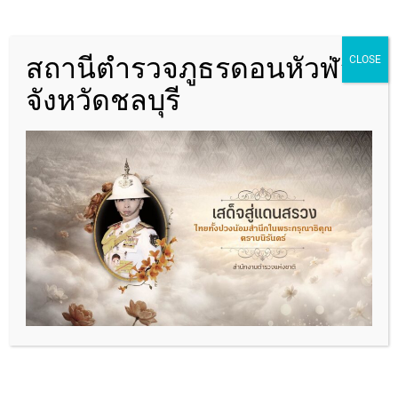
กวดขันวินัยจราจร สกัดยา
เสพติด จับผู้ขับขี่ครอบครอง
ยาบ้า 3 เม็ด ดำเนินคดีตาม
สถานีตำรวจภูธรดอนหัวฬ่อ
CLOSE
กฎหมาย
จังหวัดชลบุรี
Admindonhualor
6 days ago
0
ค้นหาข้อมูล
ค้นหา