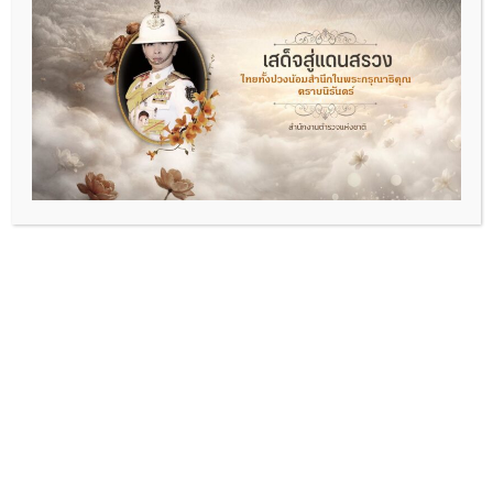
พ.ต.อ.พัฒนา รอบรู้
ผกก.สภ.ดอนหัวฬ่อ
06-2693-5469