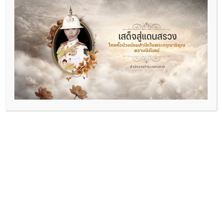
พ.ต.อ.พัฒนา รอบรู้
ผกก.สภ.ดอนหัวฬ่อ
06-2693-5469