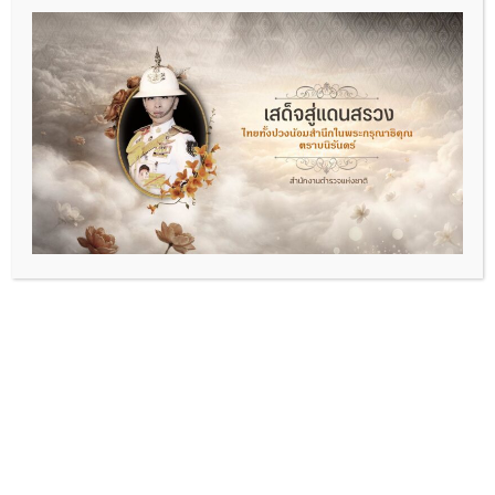
พ.ต.อ.พัฒนา รอบรู้
ผกก.สภ.ดอนหัวฬ่อ
06-2693-5469