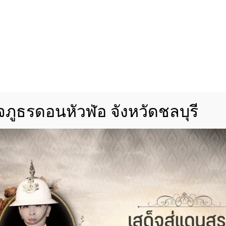
าระวังจุดเสี่ยง เพื่อลดปัญหาการติดขัดและอุบัติเหตุใน
จจราจร
#สภดอนหัวฬ่อ
#อำนวยความสะดวก
#ชลบุรีวัน
งาน
ภูธรดอนหัวฬ่อ จังหวัดชลบุรี