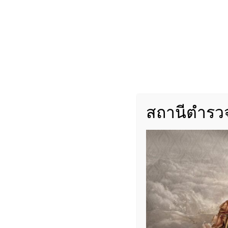
เจ้าหน้าที่จราจรได้ทำการอำนวยความสะดวกและเฝ้
พื้นที่
#จราจรเช้า
#ดอนหัวฬ่อ
#ถนนศุขประยูร
#ตำรว
นี้
#เช็คการจราจร
#ข่าวจราจร
#ตำรวจไทยทำ
สถานีตำรวจ