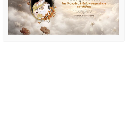
พ.ต.อ.พัฒนา รอบรู้
ผกก.สภ.ดอนหัวฬ่อ
06-2693-5469