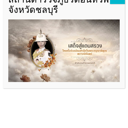
จังหวัดชลบุรี
ผกก.สภ.ดอนหัวฬ่อ
06-2693-5469