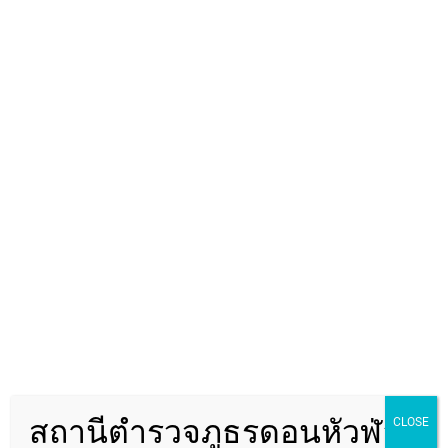
พ.ต.อ.พัฒนา รอบรู้
สถานีตำรวจภูธรดอนหัวฬ่อ
CLOSE
ผกก.สภ.ดอนหัวฬ่อ