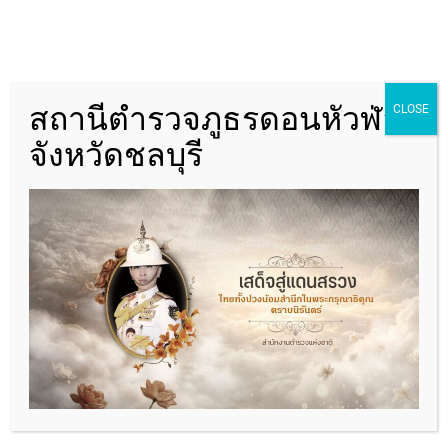
และตัวแทนภาคประชาชน (จับ
มือ)ร่วมพิธีเปิดโครงการชุมชน
ยั่งยืนเพื่อแก้ไขปัญหายาเสพ
ติดแบบครบวงจร…
สถานีตำรวจภูธรดอนหัวฬ่อ
CLOSE
Read More
จังหวัดชลบุรี
กิจกรรม
ทั้งหมด
ลงพื้นที่ตรวจเยี่ยม
โครงการ
ชุมชน X-RAY คัดกรอง
ชุมชนยั่งยืน
ตรวจปัสสาวะบุคคล
ประชากรหลักและ
ประชากรแฝง มีผู้สมัคร
ใจเข้าบำบัดฟื้นฟู CBTx
จำนวน 4 ราย
Admindonhualor
3 years
ago
0
1 mins