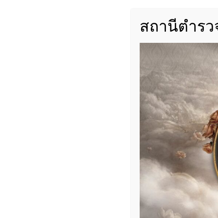
สถานีตำรวจ
กิจกรรมทั้งหมด
งานจราจร
ช่วยเหลือประชาชน
ประจำปีงบประมาณ 2569
มิถุนายน 2569